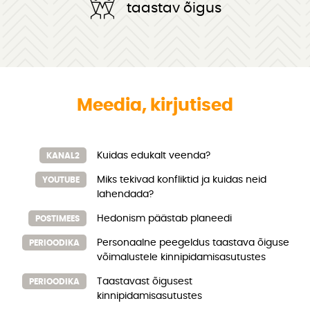
taastav õigus
Meedia, kirjutised
Kuidas edukalt veenda?
KANAL2
Miks tekivad konfliktid ja kuidas neid
YOUTUBE
lahendada?
Hedonism päästab planeedi
POSTIMEES
Personaalne peegeldus taastava õiguse
PERIOODIKA
võimalustele kinnipidamisasutustes
Taastavast õigusest
PERIOODIKA
kinnipidamisasutustes