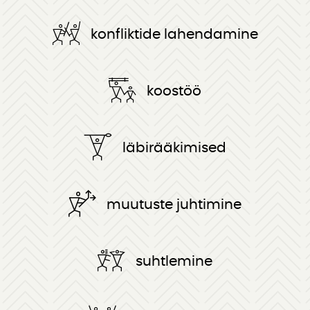
konfliktide lahendamine
koostöö
läbirääkimised
muutuste juhtimine
suhtlemine