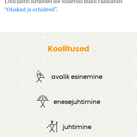
Lüürilistel hetkedel loe luuletusi minu raamatust
“Ohakad ja orhideed”.
Koolitused
avalik esinemine
enesejuhtimine
juhtimine