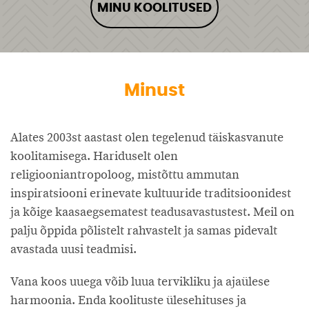
MINU KOOLITUSED
Minust
Alates 2003st aastast olen tegelenud täiskasvanute
koolitamisega. Hariduselt olen
religiooniantropoloog, mistõttu ammutan
inspiratsiooni erinevate kultuuride traditsioonidest
ja kõige kaasaegsematest teadusavastustest. Meil on
palju õppida põlistelt rahvastelt ja samas pidevalt
avastada uusi teadmisi.
Vana koos uuega võib luua tervikliku ja ajaülese
harmoonia. Enda koolituste ülesehituses ja