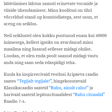
läbiviimises lähtun samuti erinevate vormide ja
viiside ühendamisest. Minu koolitusi on tihti
võrreldud stand-up komöödiatega, sest usun, et
areng on seiklus.
Neil seiklustel olen kokku puutunud enam kui 40000
inimesega, kellest igaüks on avardanud minu
maailma ning lisanud sellesse midagi olulist.
Loodan, et olen enda poolt saanud midagi vastu
anda ning saan seda edaspidigi teha.
Kuula ka inspireerivaid vestlusi Äripäeva raadio
saates
“Tegijalt tegijale!”
, hingekosutavaid
Klassikaraadio saateid
“Rahu, ainult rahu!”
ja
harivaid saateid lepitusrituaalidest
“Rahu rituaalid”
Raadio 7-s.