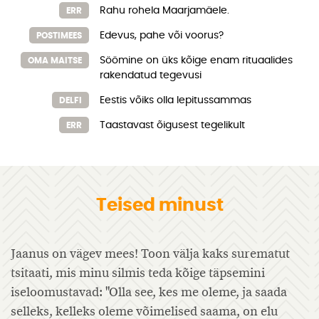
Rahu rohela Maarjamäele.
ERR
Edevus, pahe või voorus?
POSTIMEES
Söömine on üks kõige enam rituaalides
OMA MAITSE
rakendatud tegevusi
Eestis võiks olla lepitussammas
DELFI
Taastavast õigusest tegelikult
ERR
Teised minust
Jaanus on vägev mees! Toon välja kaks surematut
tsitaati, mis minu silmis teda kõige täpsemini
iseloomustavad: "Olla see, kes me oleme, ja saada
selleks, kelleks oleme võimelised saama, on elu